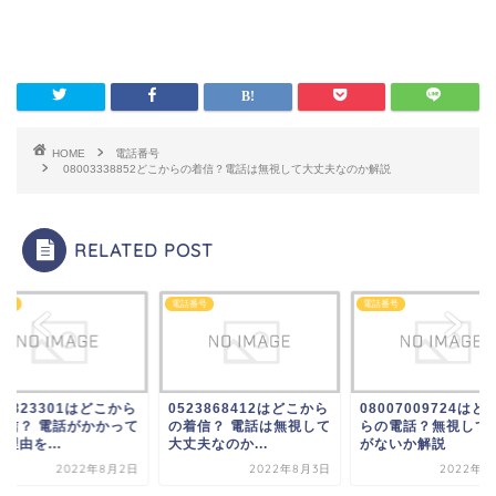
HOME
電話番号
08003338852どこからの着信？電話は無視して大丈夫なのか解説
RELATED POST
番号
電話番号
電話番号
77323301はどこから
0523868412はどこから
08007009724はど
着信？ 電話がかかって
の着信？ 電話は無視して
らの電話？無視して
理由を...
大丈夫なのか...
がないか解説
2022年8月2日
2022年8月3日
2022年8