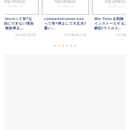
perfetchって何?な
compattelrunner.exe
Win Tonicを削除・
?無効にできない理由
って何?停止して大丈夫?
インストールする方
、無効停止...
重い...
解説!ウイルス...
2021年5月2日
2021年4月27日
2021年5